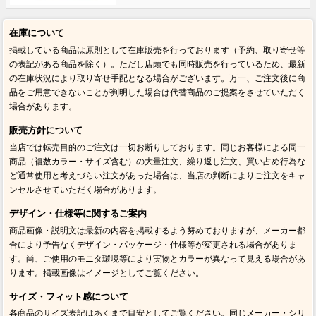
在庫について
掲載している商品は原則として在庫販売を行っております（予約、取り寄せ等
の表記がある商品を除く）。ただし店頭でも同時販売を行っているため、最新
の在庫状況により取り寄せ手配となる場合がございます。万一、ご注文後に商
品をご用意できないことが判明した場合は代替商品のご提案をさせていただく
場合があります。
販売方針について
当店では転売目的のご注文は一切お断りしております。同じお客様による同一
商品（複数カラー・サイズ含む）の大量注文、繰り返し注文、買い占め行為な
ど通常使用と考えづらい注文があった場合は、当店の判断によりご注文をキャ
ンセルさせていただく場合があります。
デザイン・仕様等に関するご案内
商品画像・説明文は最新の内容を掲載するよう努めておりますが、メーカー都
合により予告なくデザイン・パッケージ・仕様等が変更される場合がありま
す。尚、ご使用のモニタ環境等により実物とカラーが異なって見える場合があ
ります。掲載画像はイメージとしてご覧ください。
サイズ・フィット感について
各商品のサイズ表記はあくまで目安としてご覧ください。同じメーカー・シリ