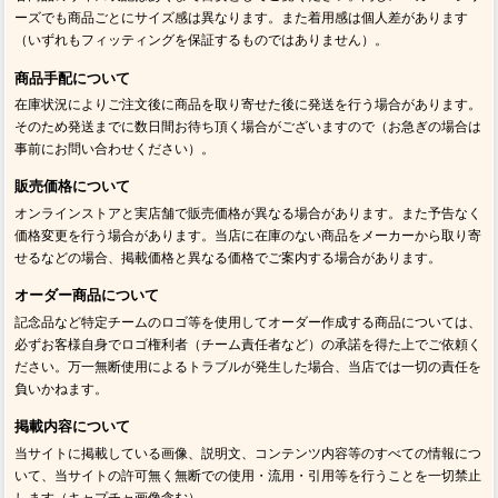
ーズでも商品ごとにサイズ感は異なります。また着用感は個人差があります
（いずれもフィッティングを保証するものではありません）。
商品手配について
在庫状況によりご注文後に商品を取り寄せた後に発送を行う場合があります。
そのため発送までに数日間お待ち頂く場合がございますので（お急ぎの場合は
事前にお問い合わせください）。
販売価格について
オンラインストアと実店舗で販売価格が異なる場合があります。また予告なく
価格変更を行う場合があります。当店に在庫のない商品をメーカーから取り寄
せるなどの場合、掲載価格と異なる価格でご案内する場合があります。
オーダー商品について
記念品など特定チームのロゴ等を使用してオーダー作成する商品については、
必ずお客様自身でロゴ権利者（チーム責任者など）の承諾を得た上でご依頼く
ださい。万一無断使用によるトラブルが発生した場合、当店では一切の責任を
負いかねます。
掲載内容について
当サイトに掲載している画像、説明文、コンテンツ内容等のすべての情報につ
いて、当サイトの許可無く無断での使用・流用・引用等を行うことを一切禁止
します（キャプチャ画像含む）。