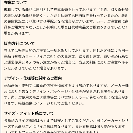
在庫について
掲載している商品は原則として在庫販売を行っております（予約、取り寄せ等
の表記がある商品を除く）。ただし店頭でも同時販売を行っているため、最新
の在庫状況により取り寄せ手配となる場合がございます。万一、ご注文後に商
品をご用意できないことが判明した場合は代替商品のご提案をさせていただく
場合があります。
販売方針について
当店では転売目的のご注文は一切お断りしております。同じお客様による同一
商品（複数カラー・サイズ含む）の大量注文、繰り返し注文、買い占め行為な
ど通常使用と考えづらい注文があった場合は、当店の判断によりご注文をキャ
ンセルさせていただく場合があります。
デザイン・仕様等に関するご案内
商品画像・説明文は最新の内容を掲載するよう努めておりますが、メーカー都
合により予告なくデザイン・パッケージ・仕様等が変更される場合がありま
す。尚、ご使用のモニタ環境等により実物とカラーが異なって見える場合があ
ります。掲載画像はイメージとしてご覧ください。
サイズ・フィット感について
各商品のサイズ表記はあくまで目安としてご覧ください。同じメーカー・シリ
ーズでも商品ごとにサイズ感は異なります。また着用感は個人差があります
（いずれもフィッティングを保証するものではありません）。