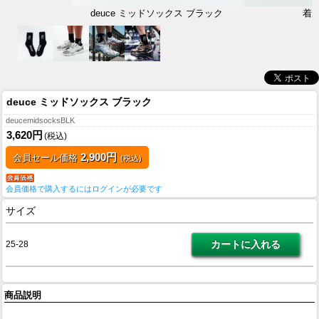
deuce ミッドソックス ブラック
着
deuce ミッドソックス ブラック
deucemidsocksBLK
3,620円
(税込)
2,900円
会員セール価格
(税込)
会員価格で購入するにはログインが必要です
サイズ
25-28
商品説明