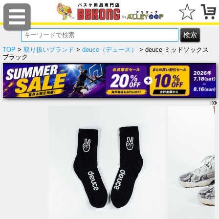
TOP
>
取り扱いブランド
>
deuce（デュース）
> deuce ミッドソックス
ブラック