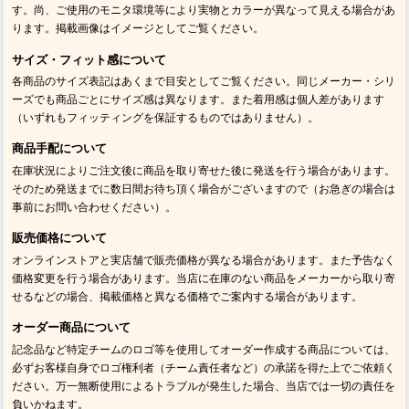
す。尚、ご使用のモニタ環境等により実物とカラーが異なって見える場合があ
ります。掲載画像はイメージとしてご覧ください。
サイズ・フィット感について
各商品のサイズ表記はあくまで目安としてご覧ください。同じメーカー・シリ
ーズでも商品ごとにサイズ感は異なります。また着用感は個人差があります
（いずれもフィッティングを保証するものではありません）。
商品手配について
在庫状況によりご注文後に商品を取り寄せた後に発送を行う場合があります。
そのため発送までに数日間お待ち頂く場合がございますので（お急ぎの場合は
事前にお問い合わせください）。
販売価格について
オンラインストアと実店舗で販売価格が異なる場合があります。また予告なく
価格変更を行う場合があります。当店に在庫のない商品をメーカーから取り寄
せるなどの場合、掲載価格と異なる価格でご案内する場合があります。
オーダー商品について
記念品など特定チームのロゴ等を使用してオーダー作成する商品については、
必ずお客様自身でロゴ権利者（チーム責任者など）の承諾を得た上でご依頼く
ださい。万一無断使用によるトラブルが発生した場合、当店では一切の責任を
負いかねます。