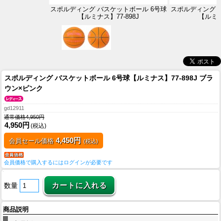
スポルディング バスケットボール 6号球
スポルディング 
【ルミナス】77-898J
【ルミナ
スポルディング バスケットボール 6号球【ルミナス】77-898J ブラ
ウン×ピンク
gd12911
通常価格4,950円
4,950円
(税込)
4,450円
会員セール価格
(税込)
会員価格で購入するにはログインが必要です
数量
商品説明