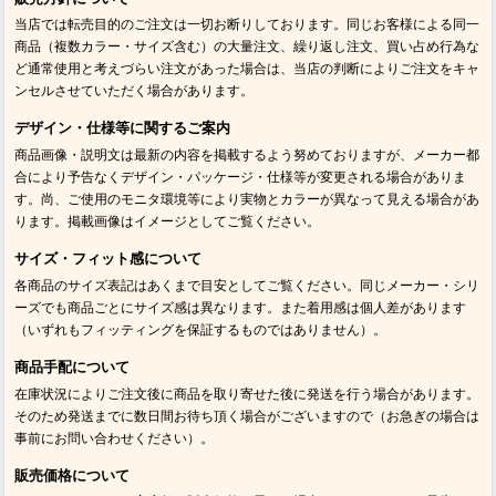
当店では転売目的のご注文は一切お断りしております。同じお客様による同一
商品（複数カラー・サイズ含む）の大量注文、繰り返し注文、買い占め行為な
ど通常使用と考えづらい注文があった場合は、当店の判断によりご注文をキャ
ンセルさせていただく場合があります。
デザイン・仕様等に関するご案内
商品画像・説明文は最新の内容を掲載するよう努めておりますが、メーカー都
合により予告なくデザイン・パッケージ・仕様等が変更される場合がありま
す。尚、ご使用のモニタ環境等により実物とカラーが異なって見える場合があ
ります。掲載画像はイメージとしてご覧ください。
サイズ・フィット感について
各商品のサイズ表記はあくまで目安としてご覧ください。同じメーカー・シリ
ーズでも商品ごとにサイズ感は異なります。また着用感は個人差があります
（いずれもフィッティングを保証するものではありません）。
商品手配について
在庫状況によりご注文後に商品を取り寄せた後に発送を行う場合があります。
そのため発送までに数日間お待ち頂く場合がございますので（お急ぎの場合は
事前にお問い合わせください）。
販売価格について