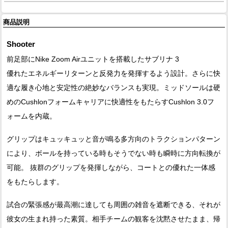
商品説明
Shooter
前足部にNike Zoom Airユニットを搭載したサブリナ 3
優れたエネルギーリターンと反発力を発揮するよう設計。さらに快
適な履き心地と安定性の絶妙なバランスも実現。ミッドソールは硬
めのCushlonフォームキャリアに快適性をもたらすCushlon 3.0フ
ォームを内蔵。
グリップはキュッキュッと音が鳴る多方向のトラクションパターン
により、ボールを持っている時もそうでない時も瞬時に方向転換が
可能。 抜群のグリップを発揮しながら、コートとの優れた一体感
をもたらします。
試合の緊張感が最高潮に達しても周囲の雑音を遮断できる、それが
彼女の生まれ持った素質。相手チームの観客を沈黙させたまま、帰