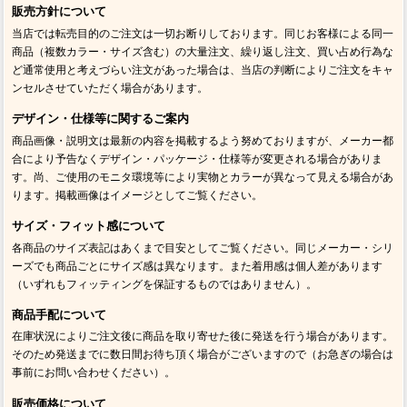
販売方針について
当店では転売目的のご注文は一切お断りしております。同じお客様による同一
商品（複数カラー・サイズ含む）の大量注文、繰り返し注文、買い占め行為な
ど通常使用と考えづらい注文があった場合は、当店の判断によりご注文をキャ
ンセルさせていただく場合があります。
デザイン・仕様等に関するご案内
商品画像・説明文は最新の内容を掲載するよう努めておりますが、メーカー都
合により予告なくデザイン・パッケージ・仕様等が変更される場合がありま
す。尚、ご使用のモニタ環境等により実物とカラーが異なって見える場合があ
ります。掲載画像はイメージとしてご覧ください。
サイズ・フィット感について
各商品のサイズ表記はあくまで目安としてご覧ください。同じメーカー・シリ
ーズでも商品ごとにサイズ感は異なります。また着用感は個人差があります
（いずれもフィッティングを保証するものではありません）。
商品手配について
在庫状況によりご注文後に商品を取り寄せた後に発送を行う場合があります。
そのため発送までに数日間お待ち頂く場合がございますので（お急ぎの場合は
事前にお問い合わせください）。
販売価格について