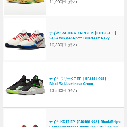
11,000円
(税込)
ナイキ SABRINA 3 NRG EP【IH1126-100】
Sail/Atom Red/Photo Blue/Team Navy
16,830円
(税込)
ナイキ フリーク7 EP【HF3451-005】
Black/Sail/Luminous Green
13,530円
(税込)
ナイキ KD17 EP【FJ9488-002】Black/Bright
Crimson/Vintage Green/Night Forest/Vapor