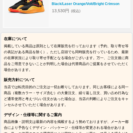
Black/Laser Orange/Volt/Bright Crimson
13,530円
(税込)
在庫について
掲載している商品は原則として在庫販売を行っております（予約、取り寄せ等
の表記がある商品を除く）。ただし店頭でも同時販売を行っているため、最新
の在庫状況により取り寄せ手配となる場合がございます。万一、ご注文後に商
品をご用意できないことが判明した場合は代替商品のご提案をさせていただく
場合があります。
販売方針について
当店では転売目的のご注文は一切お断りしております。同じお客様による同一
商品（複数カラー・サイズ含む）の大量注文、繰り返し注文、買い占め行為な
ど通常使用と考えづらい注文があった場合は、当店の判断によりご注文をキャ
ンセルさせていただく場合があります。
デザイン・仕様等に関するご案内
商品画像・説明文は最新の内容を掲載するよう努めておりますが、メーカー都
合により予告なくデザイン・パッケージ・仕様等が変更される場合がありま