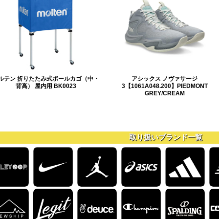
ルテン 折りたたみ式ボールカゴ（中・
アシックス ノヴァサージ
背高） 屋内用 BK0023
3【1061A048.200】PIEDMONT
GREY/CREAM
取り扱いブランド一覧