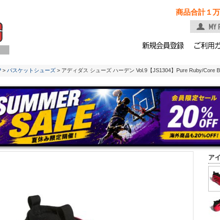
商品合計１万
P
>
バスケットシューズ
> アディダス シューズ ハーデン Vol.9【JS1304】Pure Ruby/Core Blac
ア