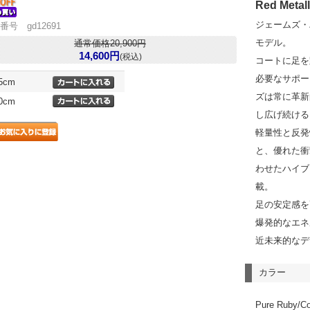
Red Metall
ジェームズ・
番号 gd12691
モデル。
通常価格20,900円
14,600円
(税込)
コートに足を
必要なサポー
.5cm
ズは常に革新
.0cm
し広げ続ける
軽量性と反発性
と、優れた衝撃
わせたハイブ
載。
足の安定感を
爆発的なエネ
近未来的なデ
カラー
Pure Ruby/Co