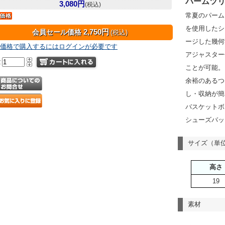
パームツ
3,080円
(税込)
常夏のパーム
を使用したシ
2,750円
会員セール価格
(税込)
ージした幾何
価格で購入するにはログインが必要です
アジャスター
量
ことが可能。
余裕のあるつ
し・収納が簡
バスケットボ
シューズバッ
サイズ（単位
高さ
19
素材