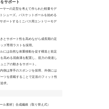
歩をサポート
ーヤーの足型を考えて作られた軽量モデ
トシューズ。バスケットボールを始める
サポートするミニバス用エントリーモデ
動きとサポート性を高めながら成長期の足
キッズ専用ラストを採用。
ールには自然な体重移動を促す構造と前足
性を高める屈曲溝を配置し、筋力の発達し
ジュニアの動きをサポート。
の内側は厚手のスポンジを採用、外側には
パーツを搭載することで足首のフィット性
を追求。
ール素材］合成繊維（取り替え式）