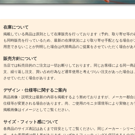
在庫について
掲載している商品は原則として在庫販売を行っております（予約、取り寄せ等の
も同時販売を行っているため、最新の在庫状況により取り寄せ手配となる場合が
用意できないことが判明した場合は代替商品のご提案をさせていただく場合があ
販売方針について
当店では転売目的のご注文は一切お断りしております。同じお客様による同一商
文、繰り返し注文、買い占め行為など通常使用と考えづらい注文があった場合は
させていただく場合があります。
デザイン・仕様等に関するご案内
商品画像・説明文は最新の内容を掲載するよう努めておりますが、メーカー都合
仕様等が変更される場合があります。尚、ご使用のモニタ環境等により実物とカ
掲載画像はイメージとしてご覧ください。
サイズ・フィット感について
各商品のサイズ表記はあくまで目安としてご覧ください。同じメーカー・シリー
す。また着用感は個人差があります（いずれもフィッティングを保証するもので