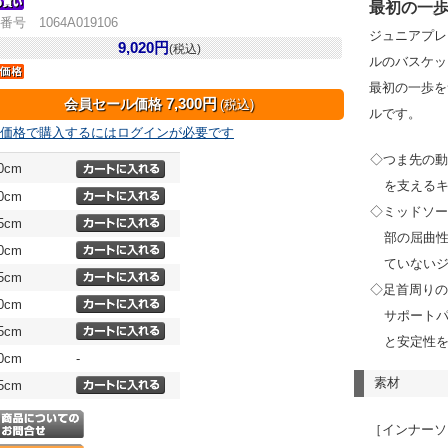
最初の一
番号 1064A019106
ジュニアプレ
9,020円
(税込)
ルのバスケッ
最初の一歩を
7,300円
会員セール価格
(税込)
ルです。
価格で購入するにはログインが必要です
◇つま先の
.0cm
を支える
.0cm
◇ミッドソ
.5cm
部の屈曲
.0cm
ていない
.5cm
◇足首周り
.0cm
サポート
.5cm
と安定性
.0cm
-
素材
.5cm
［インナーソ