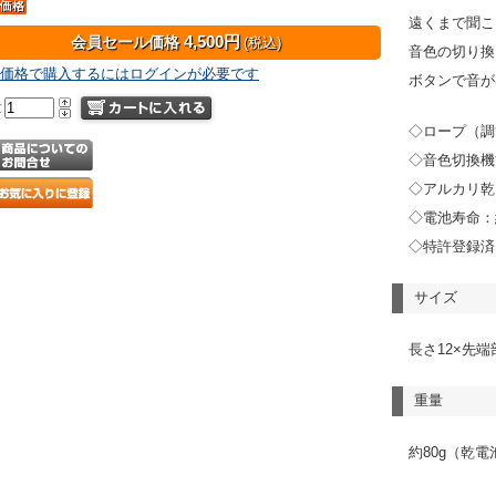
遠くまで聞こ
4,500円
会員セール価格
(税込)
音色の切り換
価格で購入するにはログインが必要です
ボタンで音が
量
◇ロープ（調
◇音色切換機
◇アルカリ乾
◇電池寿命：
◇特許登録済
サイズ
長さ12×先端
重量
約80g（乾