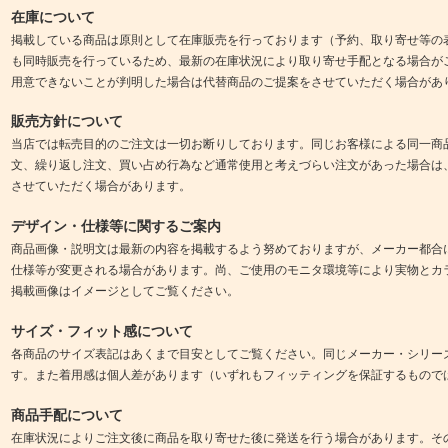
在庫について
掲載している商品は原則として在庫販売を行っております（予約、取り寄せ等の
も同時販売を行っているため、最新の在庫状況により取り寄せ手配となる場合が
用意できないことが判明した場合は代替商品のご提案をさせていただく場合があ
販売方針について
当店では転売目的のご注文は一切お断りしております。同じお客様による同一商
文、繰り返し注文、買い占め行為など通常使用と考えづらい注文があった場合は
させていただく場合があります。
デザイン・仕様等に関するご案内
商品画像・説明文は最新の内容を掲載するよう努めておりますが、メーカー都合
仕様等が変更される場合があります。尚、ご使用のモニタ環境等により実物とカ
掲載画像はイメージとしてご覧ください。
サイズ・フィット感について
各商品のサイズ表記はあくまで目安としてご覧ください。同じメーカー・シリー
す。また着用感は個人差があります（いずれもフィッティングを保証するもので
商品手配について
在庫状況によりご注文後に商品を取り寄せた後に発送を行う場合があります。そ