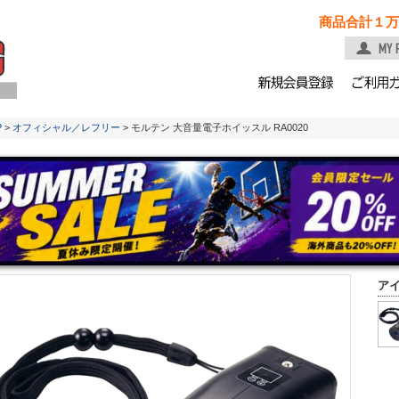
商品合計１万
P
>
オフィシャル／レフリー
> モルテン 大音量電子ホイッスル RA0020
ア