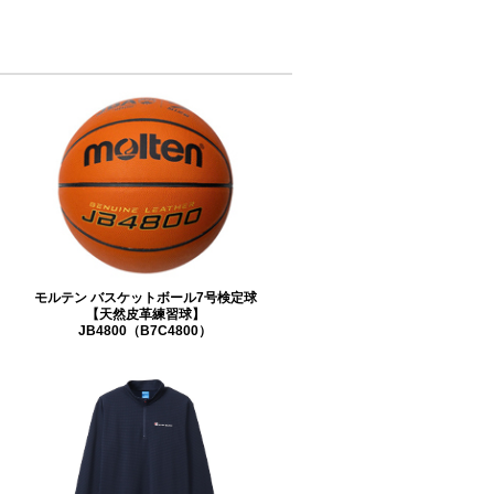
モルテン バスケットボール7号検定球
【天然皮革練習球】
JB4800（B7C4800）