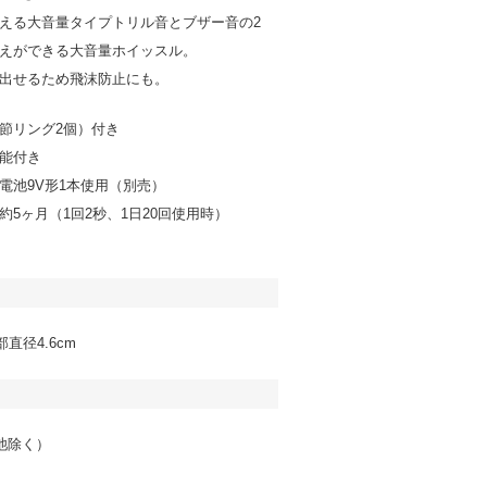
える大音量タイプトリル音とブザー音の2
えができる大音量ホイッスル。
出せるため飛沫防止にも。
節リング2個）付き
能付き
電池9V形1本使用（別売）
約5ヶ月（1回2秒、1日20回使用時）
部直径4.6cm
電池除く）