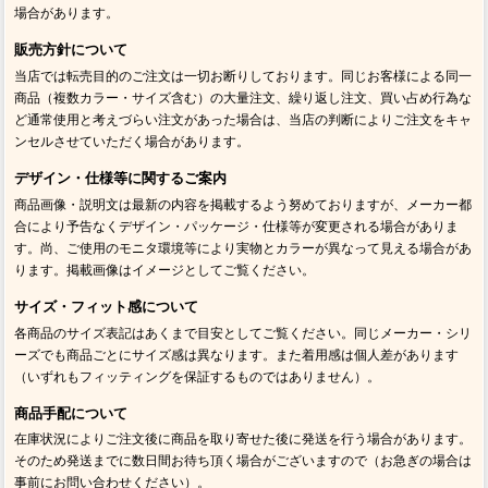
場合があります。
販売方針について
当店では転売目的のご注文は一切お断りしております。同じお客様による同一
商品（複数カラー・サイズ含む）の大量注文、繰り返し注文、買い占め行為な
ど通常使用と考えづらい注文があった場合は、当店の判断によりご注文をキャ
ンセルさせていただく場合があります。
デザイン・仕様等に関するご案内
商品画像・説明文は最新の内容を掲載するよう努めておりますが、メーカー都
合により予告なくデザイン・パッケージ・仕様等が変更される場合がありま
す。尚、ご使用のモニタ環境等により実物とカラーが異なって見える場合があ
ります。掲載画像はイメージとしてご覧ください。
サイズ・フィット感について
各商品のサイズ表記はあくまで目安としてご覧ください。同じメーカー・シリ
ーズでも商品ごとにサイズ感は異なります。また着用感は個人差があります
（いずれもフィッティングを保証するものではありません）。
商品手配について
在庫状況によりご注文後に商品を取り寄せた後に発送を行う場合があります。
そのため発送までに数日間お待ち頂く場合がございますので（お急ぎの場合は
事前にお問い合わせください）。