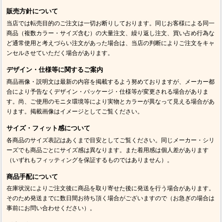
販売方針について
当店では転売目的のご注文は一切お断りしております。同じお客様による同一
商品（複数カラー・サイズ含む）の大量注文、繰り返し注文、買い占め行為な
ど通常使用と考えづらい注文があった場合は、当店の判断によりご注文をキャ
ンセルさせていただく場合があります。
デザイン・仕様等に関するご案内
商品画像・説明文は最新の内容を掲載するよう努めておりますが、メーカー都
合により予告なくデザイン・パッケージ・仕様等が変更される場合がありま
す。尚、ご使用のモニタ環境等により実物とカラーが異なって見える場合があ
ります。掲載画像はイメージとしてご覧ください。
サイズ・フィット感について
各商品のサイズ表記はあくまで目安としてご覧ください。同じメーカー・シリ
ーズでも商品ごとにサイズ感は異なります。また着用感は個人差があります
（いずれもフィッティングを保証するものではありません）。
商品手配について
在庫状況によりご注文後に商品を取り寄せた後に発送を行う場合があります。
そのため発送までに数日間お待ち頂く場合がございますので（お急ぎの場合は
事前にお問い合わせください）。