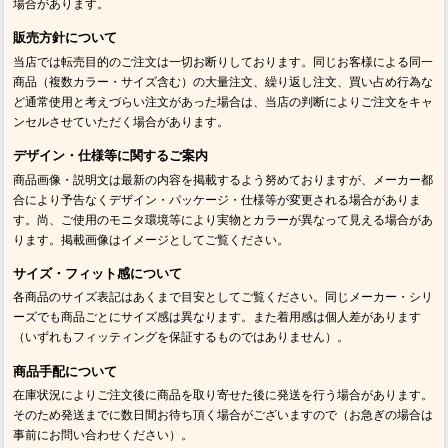
場合があります。
販売方針について
当店では転売目的のご注文は一切お断りしております。同じお客様による同一
商品（複数カラー・サイズ含む）の大量注文、繰り返し注文、買い占め行為な
ど通常使用と考えづらい注文があった場合は、当店の判断によりご注文をキャ
ンセルさせていただく場合があります。
デザイン・仕様等に関するご案内
商品画像・説明文は最新の内容を掲載するよう努めておりますが、メーカー都
合により予告なくデザイン・パッケージ・仕様等が変更される場合がありま
す。尚、ご使用のモニタ環境等により実物とカラーが異なって見える場合があ
ります。掲載画像はイメージとしてご覧ください。
サイズ・フィット感について
各商品のサイズ表記はあくまで目安としてご覧ください。同じメーカー・シリ
ーズでも商品ごとにサイズ感は異なります。また着用感は個人差があります
（いずれもフィッティングを保証するものではありません）。
商品手配について
在庫状況によりご注文後に商品を取り寄せた後に発送を行う場合があります。
そのため発送までに数日間お待ち頂く場合がございますので（お急ぎの場合は
事前にお問い合わせください）。