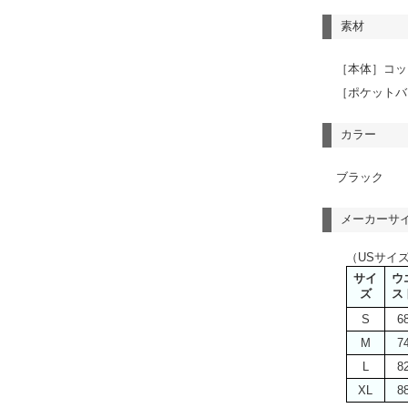
素材
［本体］コッ
［ポケットバ
カラー
ブラック
メーカーサ
（USサイ
サイ
ウ
ズ
ス
S
6
M
7
L
8
XL
8