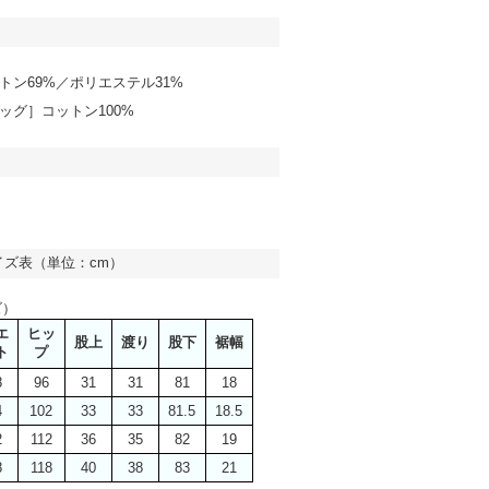
トン69%／ポリエステル31%
ッグ］コットン100%
イズ表（単位：cm）
ズ）
エ
ヒッ
股上
渡り
股下
裾幅
ト
プ
8
96
31
31
81
18
4
102
33
33
81.5
18.5
2
112
36
35
82
19
8
118
40
38
83
21