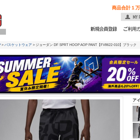
商品合計１万
P
>
バスケットウェア
> ジョーダン DF SPRT HOOP AOP PANT【FV8622-010】ブラック
ア