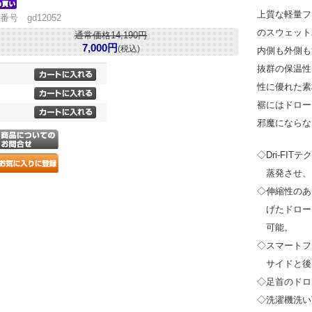
上質な軽量フ
番号 gd12052
のスウェット
通常価格14,190円
7,000円
(税込)
内側も外側も
抜群の保温性
性に優れた素
裾にはドロー
邪魔にならな
◇Dri-FI
蒸発させ、
◇伸縮性のあ
げたドロー
可能。
◇スマートフ
サイドと後
◇足首のドロ
◇洗濯機洗い