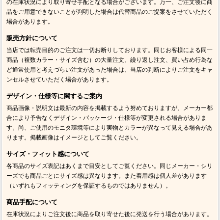
の在庫状況により取り寄せ手配となる場合がございます。万一、ご注文後に商
品をご用意できないことが判明した場合は代替商品のご提案をさせていただく
場合があります。
販売方針について
当店では転売目的のご注文は一切お断りしております。同じお客様による同一
商品（複数カラー・サイズ含む）の大量注文、繰り返し注文、買い占め行為な
ど通常使用と考えづらい注文があった場合は、当店の判断によりご注文をキャ
ンセルさせていただく場合があります。
デザイン・仕様等に関するご案内
商品画像・説明文は最新の内容を掲載するよう努めておりますが、メーカー都
合により予告なくデザイン・パッケージ・仕様等が変更される場合がありま
す。尚、ご使用のモニタ環境等により実物とカラーが異なって見える場合があ
ります。掲載画像はイメージとしてご覧ください。
サイズ・フィット感について
各商品のサイズ表記はあくまで目安としてご覧ください。同じメーカー・シリ
ーズでも商品ごとにサイズ感は異なります。また着用感は個人差があります
（いずれもフィッティングを保証するものではありません）。
商品手配について
在庫状況によりご注文後に商品を取り寄せた後に発送を行う場合があります。