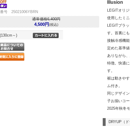
Illusion
LEGITオ
番号 25021006YBRN
使用したミニ
通常価格6,400円
4,500円
(税込)
LEGITブ
す。首裏にも
(130cm～)
接触冷感機能
定めた基準値
ありながら、
特徴。快適に
す。
裾は動きやす
ム付き。
同じデザイン
子お揃いコー
2025年秋冬
DRYUP（