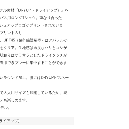
リジナル素材『DRYUP（ドライアップ）』を
バス用ロングTシャツ。重なり合った
ラッシュアップロゴがプリントされていま
プリント入り。
、UPF45（紫外線遮蔽率）はアパレルが
をクリア。生地感は適度なハリとコシが
肌触りはサラサラとしたドライタッチが
着用できプレーに集中することができま
いラウンド加工。脇にはDRYUPピスネー
で大人用サイズも展開しているため、親
デも楽しめます。
モデル。
ドライアップ）