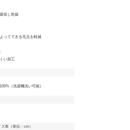
吸収し乾燥
よってできる毛玉を軽減
果
くい加工
100%（洗濯機洗い可能）
イズ表（単位：cm）