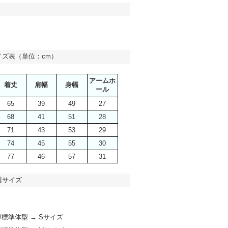
イズ表（単位：cm）
アームホ
着丈
肩幅
身幅
ール
65
39
49
27
68
41
51
28
71
43
53
29
74
45
55
30
77
46
57
31
奨サイズ
m/標準体型 → Sサイズ