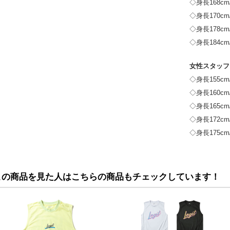
◇身長168c
◇身長170c
◇身長178c
◇身長184c
女性スタッフ
◇身長155c
◇身長160c
◇身長165c
◇身長172c
◇身長175c
この商品を見た人はこちらの商品もチェックしています！