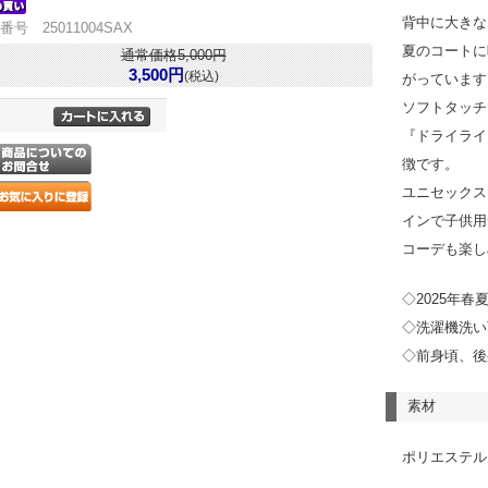
背中に大きな
番号 25011004SAX
夏のコートに
通常価格5,000円
3,500円
(税込)
がっています
ソフトタッチ
『ドライライ
徴です。
ユニセックス
インで子供用
コーデも楽し
◇2025年春
◇洗濯機洗い
◇前身頃、後
素材
ポリエステル1