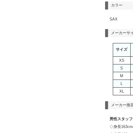
カラー
SAX
メーカーサ
サイズ
XS
S
M
L
XL
メーカー推
男性スタッフ
◇身長163c