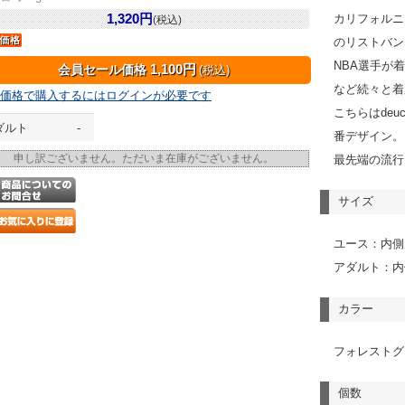
1,320円
カリフォルニ
(税込)
のリストバン
NBA選手が
1,100円
会員セール価格
(税込)
など続々と着
価格で購入するにはログインが必要です
こちらはdeu
ダルト
-
番デザイン。
申し訳ございません。ただいま在庫がございません。
最先端の流行
サイズ
ユース：内側周
アダルト：内側
カラー
フォレストグ
個数