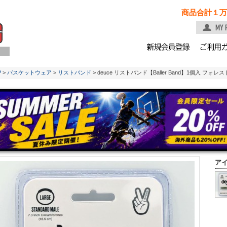
商品合計１万
P
>
バスケットウェア
>
リストバンド
> deuce リストバンド【Baller Band】1個入 フォ
ア