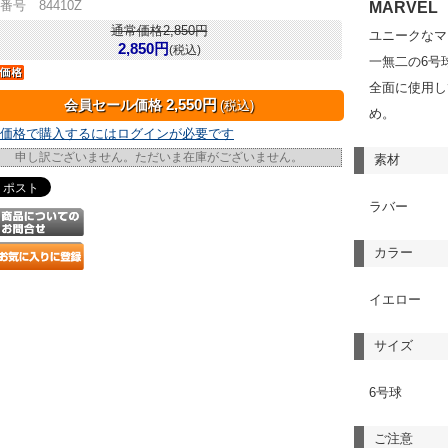
番号 84410Z
MARVEL
通常価格2,850円
ユニークなマ
2,850円
(税込)
一無二の6号
全面に使用し
2,550円
会員セール価格
(税込)
め。
価格で購入するにはログインが必要です
申し訳ございません。ただいま在庫がございません。
素材
ラバー
カラー
イエロー
サイズ
6号球
ご注意