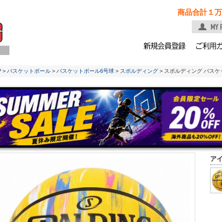
商品合計１万
P
>
バスケットボール
>
バスケットボール6号球
>
スポルディング
> スポルディング バスケッ
ア