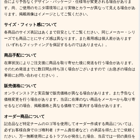
合により予告なくデザイン・パッケージ・仕様等が変更される場合がありま
す。尚、ご使用のモニタ環境等により実物とカラーが異なって見える場合があ
ります。掲載画像はイメージとしてご覧ください。
サイズ・フィット感について
各商品のサイズ表記はあくまで目安としてご覧ください。同じメーカー・シリ
ーズでも商品ごとにサイズ感は異なります。また着用感は個人差があります
（いずれもフィッティングを保証するものではありません）。
商品手配について
在庫状況によりご注文後に商品を取り寄せた後に発送を行う場合があります。
そのため発送までに数日間お待ち頂く場合がございますので（お急ぎの場合は
事前にお問い合わせください）。
販売価格について
オンラインストアと実店舗で販売価格が異なる場合があります。また予告なく
価格変更を行う場合があります。当店に在庫のない商品をメーカーから取り寄
せるなどの場合、掲載価格と異なる価格でご案内する場合があります。
オーダー商品について
記念品など特定チームのロゴ等を使用してオーダー作成する商品については、
必ずお客様自身でロゴ権利者（チーム責任者など）の承諾を得た上でご依頼く
ださい。万一無断使用によるトラブルが発生した場合、当店では一切の責任を