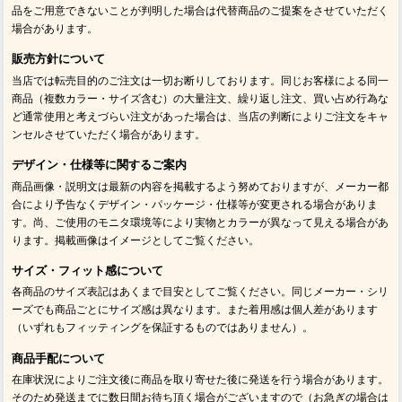
品をご用意できないことが判明した場合は代替商品のご提案をさせていただく
場合があります。
販売方針について
当店では転売目的のご注文は一切お断りしております。同じお客様による同一
商品（複数カラー・サイズ含む）の大量注文、繰り返し注文、買い占め行為な
ど通常使用と考えづらい注文があった場合は、当店の判断によりご注文をキャ
ンセルさせていただく場合があります。
デザイン・仕様等に関するご案内
商品画像・説明文は最新の内容を掲載するよう努めておりますが、メーカー都
合により予告なくデザイン・パッケージ・仕様等が変更される場合がありま
す。尚、ご使用のモニタ環境等により実物とカラーが異なって見える場合があ
ります。掲載画像はイメージとしてご覧ください。
サイズ・フィット感について
各商品のサイズ表記はあくまで目安としてご覧ください。同じメーカー・シリ
ーズでも商品ごとにサイズ感は異なります。また着用感は個人差があります
（いずれもフィッティングを保証するものではありません）。
商品手配について
在庫状況によりご注文後に商品を取り寄せた後に発送を行う場合があります。
そのため発送までに数日間お待ち頂く場合がございますので（お急ぎの場合は