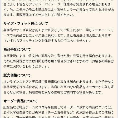
合により予告なくデザイン・パッケージ・仕様等が変更される場合がありま
す。尚、ご使用のモニタ環境等により実物とカラーが異なって見える場合があ
ります。掲載画像はイメージとしてご覧ください。
サイズ・フィット感について
各商品のサイズ表記はあくまで目安としてご覧ください。同じメーカー・シリ
ーズでも商品ごとにサイズ感は異なります。また着用感は個人差があります
（いずれもフィッティングを保証するものではありません）。
商品手配について
在庫状況によりご注文後に商品を取り寄せた後に発送を行う場合があります。
そのため発送までに数日間お待ち頂く場合がございますので（お急ぎの場合は
事前にお問い合わせください）。
販売価格について
オンラインストアと実店舗で販売価格が異なる場合があります。また予告なく
価格変更を行う場合があります。当店に在庫のない商品をメーカーから取り寄
せるなどの場合、掲載価格と異なる価格でご案内する場合があります。
オーダー商品について
記念品など特定チームのロゴ等を使用してオーダー作成する商品については、
必ずお客様自身でロゴ権利者（チーム責任者など）の承諾を得た上でご依頼く
ださい。万一無断使用によるトラブルが発生した場合、当店では一切の責任を