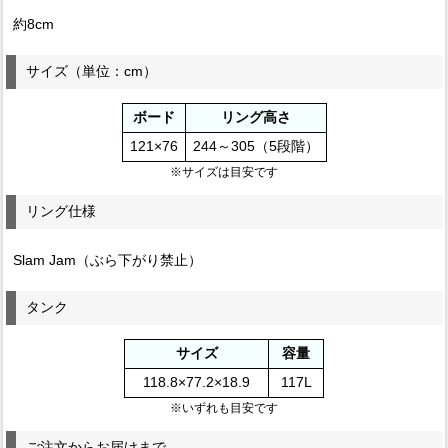
約8cm
サイズ（単位：cm）
ボード
リング高さ
121×76
244～305（5段階）
※サイズは目安です
リング仕様
Slam Jam（ぶら下がり禁止）
タンク
サイズ
容量
118.8×77.2×18.9
117L
※いずれも目安です
ご注文からお届けまで