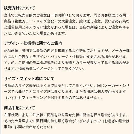
販売方針について
当店では転売目的のご注文は一切お断りしております。同じお客様による同一
商品（複数カラー・サイズ含む）の大量注文、繰り返し注文、買い占め行為な
ど通常使用と考えづらい注文があった場合は、当店の判断によりご注文をキャ
ンセルさせていただく場合があります。
デザイン・仕様等に関するご案内
商品画像・説明文は最新の内容を掲載するよう努めておりますが、メーカー都
合により予告なくデザイン・パッケージ・仕様等が変更される場合がありま
す。尚、ご使用のモニタ環境等により実物とカラーが異なって見える場合があ
ります。掲載画像はイメージとしてご覧ください。
サイズ・フィット感について
各商品のサイズ表記はあくまで目安としてご覧ください。同じメーカー・シリ
ーズでも商品ごとにサイズ感は異なります。また着用感は個人差があります
（いずれもフィッティングを保証するものではありません）。
商品手配について
在庫状況によりご注文後に商品を取り寄せた後に発送を行う場合があります。
そのため発送までに数日間お待ち頂く場合がございますので（お急ぎの場合は
事前にお問い合わせください）。