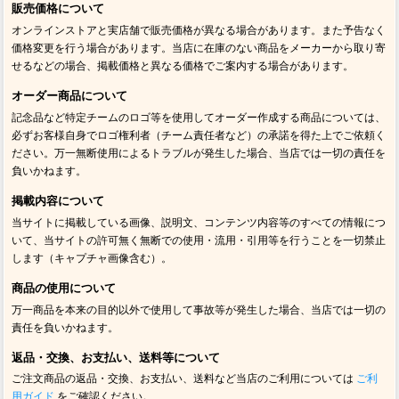
販売価格について
オンラインストアと実店舗で販売価格が異なる場合があります。また予告なく
価格変更を行う場合があります。当店に在庫のない商品をメーカーから取り寄
せるなどの場合、掲載価格と異なる価格でご案内する場合があります。
オーダー商品について
記念品など特定チームのロゴ等を使用してオーダー作成する商品については、
必ずお客様自身でロゴ権利者（チーム責任者など）の承諾を得た上でご依頼く
ださい。万一無断使用によるトラブルが発生した場合、当店では一切の責任を
負いかねます。
掲載内容について
当サイトに掲載している画像、説明文、コンテンツ内容等のすべての情報につ
いて、当サイトの許可無く無断での使用・流用・引用等を行うことを一切禁止
します（キャプチャ画像含む）。
商品の使用について
万一商品を本来の目的以外で使用して事故等が発生した場合、当店では一切の
責任を負いかねます。
返品・交換、お支払い、送料等について
ご注文商品の返品・交換、お支払い、送料など当店のご利用については
ご利
用ガイド
をご確認ください。