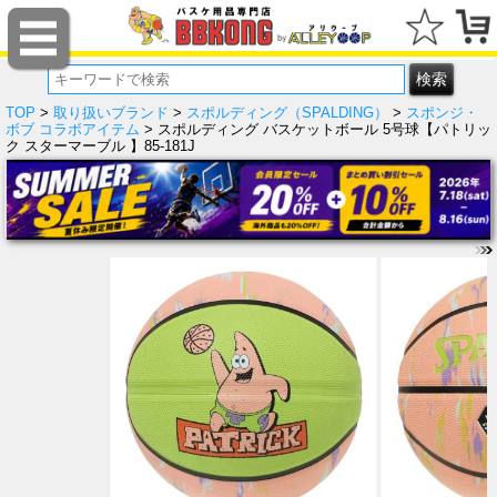
TOP
>
取り扱いブランド
>
スポルディング（SPALDING）
>
スポンジ・
ボブ コラボアイテム
> スポルディング バスケットボール 5号球【パトリッ
ク スターマーブル 】85-181J