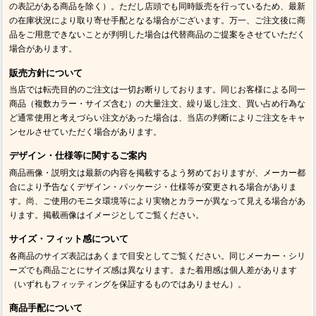
の表記がある商品を除く）。ただし店頭でも同時販売を行っているため、最新
の在庫状況により取り寄せ手配となる場合がございます。万一、ご注文後に商
品をご用意できないことが判明した場合は代替商品のご提案をさせていただく
場合があります。
販売方針について
当店では転売目的のご注文は一切お断りしております。同じお客様による同一
商品（複数カラー・サイズ含む）の大量注文、繰り返し注文、買い占め行為な
ど通常使用と考えづらい注文があった場合は、当店の判断によりご注文をキャ
ンセルさせていただく場合があります。
デザイン・仕様等に関するご案内
商品画像・説明文は最新の内容を掲載するよう努めておりますが、メーカー都
合により予告なくデザイン・パッケージ・仕様等が変更される場合がありま
す。尚、ご使用のモニタ環境等により実物とカラーが異なって見える場合があ
ります。掲載画像はイメージとしてご覧ください。
サイズ・フィット感について
各商品のサイズ表記はあくまで目安としてご覧ください。同じメーカー・シリ
ーズでも商品ごとにサイズ感は異なります。また着用感は個人差があります
（いずれもフィッティングを保証するものではありません）。
商品手配について