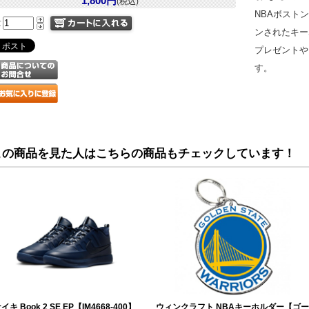
1,800円
(税込)
NBAボスト
量
ンされたキー
プレゼントや
す。
この商品を見た人はこちらの商品もチェックしています！
イキ Book 2 SE EP【IM4668-400】
ウィンクラフト NBAキーホルダー【ゴー