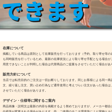
在庫について
掲載している商品は原則として在庫販売を行っております（予約、取り寄せ等の
も同時販売を行っているため、最新の在庫状況により取り寄せ手配となる場合が
用意できないことが判明した場合は代替商品のご提案をさせていただく場合があ
販売方針について
当店では転売目的のご注文は一切お断りしております。同じお客様による同一商
文、繰り返し注文、買い占め行為など通常使用と考えづらい注文があった場合は
させていただく場合があります。
デザイン・仕様等に関するご案内
商品画像・説明文は最新の内容を掲載するよう努めておりますが、メーカー都合
仕様等が変更される場合があります。尚、ご使用のモニタ環境等により実物とカ