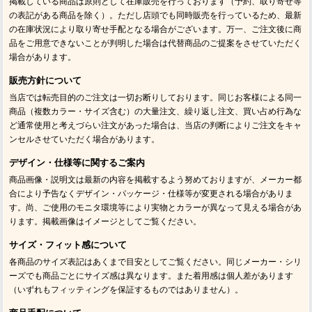
掲載している商品は原則として在庫販売を行っております（予約、取り寄せ等
の表記がある商品を除く）。ただし店頭でも同時販売を行っているため、最新
の在庫状況により取り寄せ手配となる場合がございます。万一、ご注文後に商
品をご用意できないことが判明した場合は代替商品のご提案をさせていただく
場合があります。
販売方針について
当店では転売目的のご注文は一切お断りしております。同じお客様による同一
商品（複数カラー・サイズ含む）の大量注文、繰り返し注文、買い占め行為な
ど通常使用と考えづらい注文があった場合は、当店の判断によりご注文をキャ
ンセルさせていただく場合があります。
デザイン・仕様等に関するご案内
商品画像・説明文は最新の内容を掲載するよう努めておりますが、メーカー都
合により予告なくデザイン・パッケージ・仕様等が変更される場合がありま
す。尚、ご使用のモニタ環境等により実物とカラーが異なって見える場合があ
ります。掲載画像はイメージとしてご覧ください。
サイズ・フィット感について
各商品のサイズ表記はあくまで目安としてご覧ください。同じメーカー・シリ
ーズでも商品ごとにサイズ感は異なります。また着用感は個人差があります
（いずれもフィッティングを保証するものではありません）。