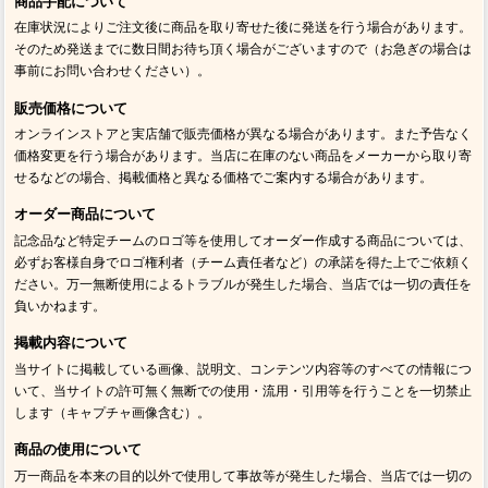
商品手配について
在庫状況によりご注文後に商品を取り寄せた後に発送を行う場合があります。
そのため発送までに数日間お待ち頂く場合がございますので（お急ぎの場合は
事前にお問い合わせください）。
販売価格について
オンラインストアと実店舗で販売価格が異なる場合があります。また予告なく
価格変更を行う場合があります。当店に在庫のない商品をメーカーから取り寄
せるなどの場合、掲載価格と異なる価格でご案内する場合があります。
オーダー商品について
記念品など特定チームのロゴ等を使用してオーダー作成する商品については、
必ずお客様自身でロゴ権利者（チーム責任者など）の承諾を得た上でご依頼く
ださい。万一無断使用によるトラブルが発生した場合、当店では一切の責任を
負いかねます。
掲載内容について
当サイトに掲載している画像、説明文、コンテンツ内容等のすべての情報につ
いて、当サイトの許可無く無断での使用・流用・引用等を行うことを一切禁止
します（キャプチャ画像含む）。
商品の使用について
万一商品を本来の目的以外で使用して事故等が発生した場合、当店では一切の