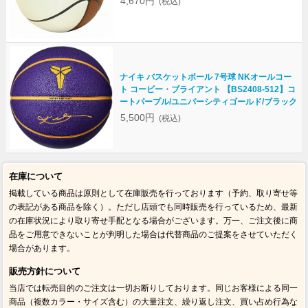
4,670円
(税込)
ナイキ バスケットボール 7号球 NKオールコー
ト コービー・ブライアント 【BS2408-512】コ
ートパープル/ユニバーシティゴールド/ブラック
5,500円
(税込)
在庫について
掲載している商品は原則として在庫販売を行っております（予約、取り寄せ等
の表記がある商品を除く）。ただし店頭でも同時販売を行っているため、最新
の在庫状況により取り寄せ手配となる場合がございます。万一、ご注文後に商
品をご用意できないことが判明した場合は代替商品のご提案をさせていただく
場合があります。
販売方針について
当店では転売目的のご注文は一切お断りしております。同じお客様による同一
商品（複数カラー・サイズ含む）の大量注文、繰り返し注文、買い占め行為な