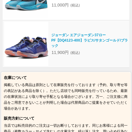
11,000円
(税込)
ジョーダン エアジョーダン37ロー
PF【DQ4123-400】ラピス/サタンゴールド/ブラ
ック
11,900円
(税込)
在庫について
掲載している商品は原則として在庫販売を行っております（予約、取り寄せ等
の表記がある商品を除く）。ただし店頭でも同時販売を行っているため、最新
の在庫状況により取り寄せ手配となる場合がございます。万一、ご注文後に商
品をご用意できないことが判明した場合は代替商品のご提案をさせていただく
場合があります。
販売方針について
当店では転売目的のご注文は一切お断りしております。同じお客様による同一
商品（複数カラー・サイズ含む）の大量注文、繰り返し注文、買い占め行為な