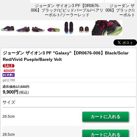
ジョーダン ザイオン3 PF【DR0676-
ジョーダン ザイオ
006】ブラック/ビビッドパープル/ベアリ
006】ブラック/
ーボルト/ソーラーレッド
ーボルト
ジョーダン ザイオン3 PF "Galaxy"【DR0676-006】Black/Solar
Red/Vivid Pueple/Barely Volt
gd11788
通常価格17,930円
9,900円
(税込)
サイズ
26.5cm
28.5cm