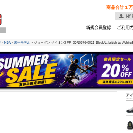
商品合計１万
P
>
NBA
>
選手モデル
> ジョーダン ザイオン3 PF【DR0676-002】Black/Lt british tan/White/
ア