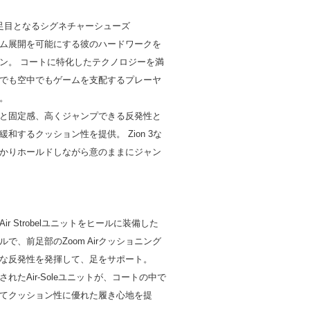
足目となるシグネチャーシューズ
ム展開を可能にする彼のハードワークを
ン。 コートに特化したテクノロジーを満
でも空中でもゲームを支配するプレーヤ
。
と固定感、高くジャンプできる反発性と
和するクッション性を提供。 Zion 3な
かりホールドしながら意のままにジャン
】
ir Strobelユニットをヒールに装備した
で、前足部のZoom Airクッショニング
な反発性を発揮して、足をサポート。
れたAir-Soleユニットが、コートの中で
てクッション性に優れた履き心地を提