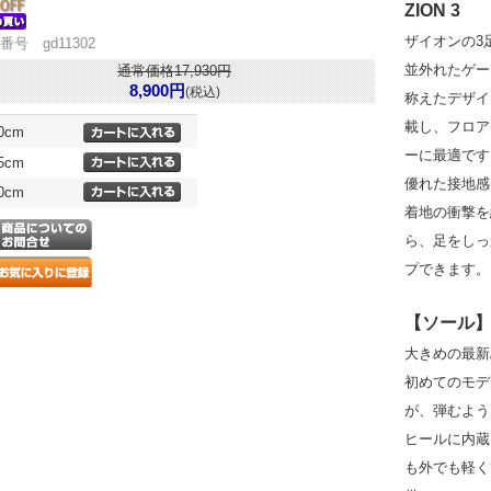
ZION 3
ザイオンの3
番号 gd11302
並外れたゲー
通常価格17,930円
8,900円
(税込)
称えたデザイ
載し、フロア
.0cm
ーに最適です
.5cm
優れた接地感
.0cm
着地の衝撃を緩
ら、足をしっ
プできます。
【ソール
大きめの最新A
初めてのモデル
が、弾むよう
ヒールに内蔵さ
も外でも軽く