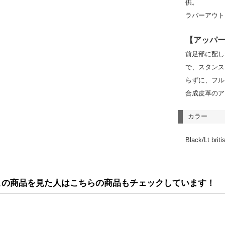
供。
ラバーアウト
【アッパ
前足部に配し
で、スタンス
らずに、フル
合成皮革のア
カラー
Black/Lt brit
この商品を見た人はこちらの商品もチェックしています！