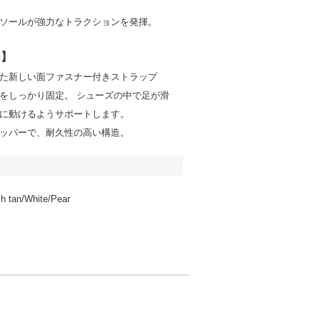
ソールが強力なトラクションを発揮。
ー】
た新しい面ファスナー付きストラップ
をしっかり固定。 シューズの中で足が滑
に動けるようサポートします。
ッパーで、耐久性の高い構造。
ish tan/White/Pear