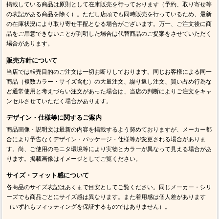
掲載している商品は原則として在庫販売を行っております（予約、取り寄せ等
の表記がある商品を除く）。ただし店頭でも同時販売を行っているため、最新
の在庫状況により取り寄せ手配となる場合がございます。万一、ご注文後に商
品をご用意できないことが判明した場合は代替商品のご提案をさせていただく
場合があります。
販売方針について
当店では転売目的のご注文は一切お断りしております。同じお客様による同一
商品（複数カラー・サイズ含む）の大量注文、繰り返し注文、買い占め行為な
ど通常使用と考えづらい注文があった場合は、当店の判断によりご注文をキャ
ンセルさせていただく場合があります。
デザイン・仕様等に関するご案内
商品画像・説明文は最新の内容を掲載するよう努めておりますが、メーカー都
合により予告なくデザイン・パッケージ・仕様等が変更される場合がありま
す。尚、ご使用のモニタ環境等により実物とカラーが異なって見える場合があ
ります。掲載画像はイメージとしてご覧ください。
サイズ・フィット感について
各商品のサイズ表記はあくまで目安としてご覧ください。同じメーカー・シリ
ーズでも商品ごとにサイズ感は異なります。また着用感は個人差があります
（いずれもフィッティングを保証するものではありません）。