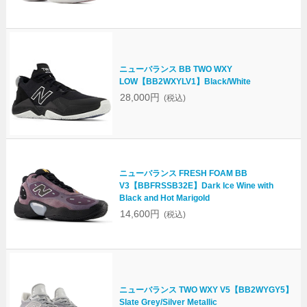
ニューバランス BB TWO WXY
LOW【BB2WXYLV1】Black/White
28,000円
(税込)
ニューバランス FRESH FOAM BB
V3【BBFRSSB32E】Dark Ice Wine with
Black and Hot Marigold
14,600円
(税込)
ニューバランス TWO WXY V5【BB2WYGY5】
Slate Grey/Silver Metallic