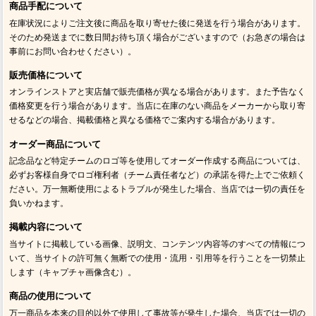
商品手配について
在庫状況によりご注文後に商品を取り寄せた後に発送を行う場合があります。
そのため発送までに数日間お待ち頂く場合がございますので（お急ぎの場合は
事前にお問い合わせください）。
販売価格について
オンラインストアと実店舗で販売価格が異なる場合があります。また予告なく
価格変更を行う場合があります。当店に在庫のない商品をメーカーから取り寄
せるなどの場合、掲載価格と異なる価格でご案内する場合があります。
オーダー商品について
記念品など特定チームのロゴ等を使用してオーダー作成する商品については、
必ずお客様自身でロゴ権利者（チーム責任者など）の承諾を得た上でご依頼く
ださい。万一無断使用によるトラブルが発生した場合、当店では一切の責任を
負いかねます。
掲載内容について
当サイトに掲載している画像、説明文、コンテンツ内容等のすべての情報につ
いて、当サイトの許可無く無断での使用・流用・引用等を行うことを一切禁止
します（キャプチャ画像含む）。
商品の使用について
万一商品を本来の目的以外で使用して事故等が発生した場合、当店では一切の