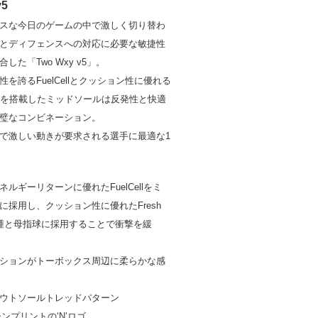
v5
スな今日のゲームの中で激しく切り替わ
とディフェンスへの対応に必要な敏捷性
した「Two Wxy v5」。
を誇るFuelCellとクッション性に優れる
oamXを搭載したミッドソールは反発性と快適
璧なコンビネーション。
で激しい動きが要求される選手に最適な1
ルギーリターンに優れたFuelCellをミ
に採用し、クッション性に優れたFresh
Xを踵と母指球に採用することで衝撃を緩
ションがトーボックス周辺に柔らかな感
ウトソールトレッドパターン
ンプリントの‘N’ロゴ