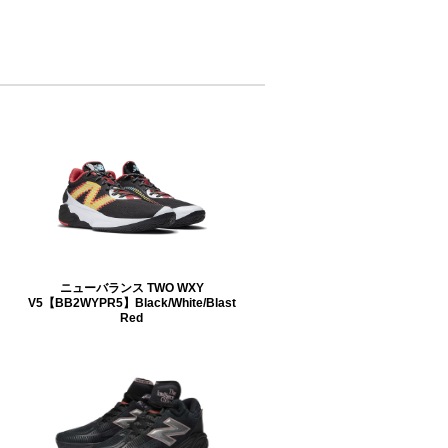
ニューバランス TWO WXY
V5【BB2WYPR5】Black/White/Blast
Red