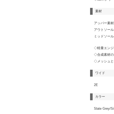
素材
アッパー素材
アウトソール
ミッドソール
◇軽量エンジ
◇合成素材の
◇メッシュと
ワイド
2E
カラー
Slate Grey/Si