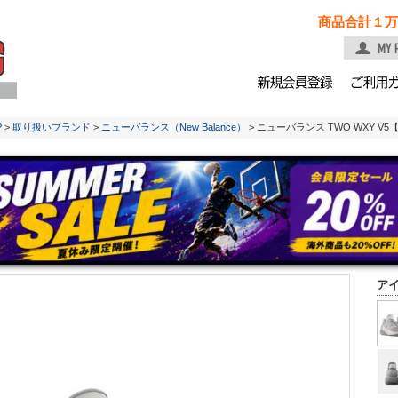
商品合計１万
P
>
取り扱いブランド
>
ニューバランス（New Balance）
> ニューバランス TWO WXY V5【BB2WY
ア