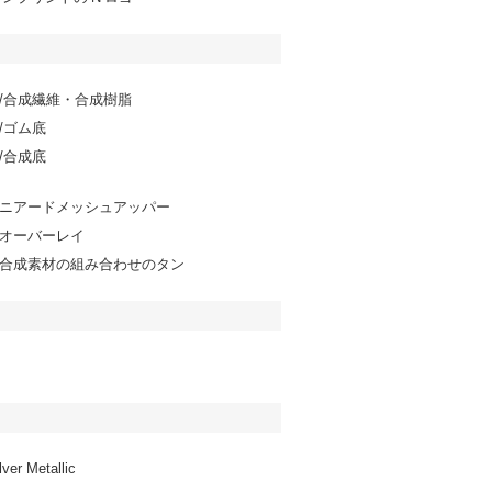
/合成繊維・合成樹脂
/ゴム底
/合成底
ニアードメッシュアッパー
オーバーレイ
合成素材の組み合わせのタン
lver Metallic