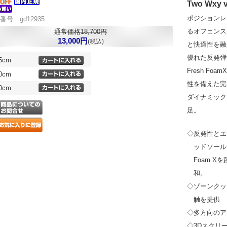
Two Wxy 
ポジションレ
番号 gd12935
るオフェンス
通常価格18,700円
13,000円
(税込)
と快適性を融合
優れた反発弾性
.5cm
Fresh F
.0cm
性を備えた完
.0cm
ダイナミック
足。
◇反発性とエネ
ッドソール
Foam 
和。
◇ゾーンクッ
触を提供
◇多方向のア
◇3Dスクリー