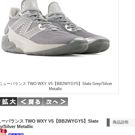
ニューバランス TWO WXY V5【BB2WYGY5】Slate Grey/Silver
Metallic
ーバランス TWO WXY V5【BB2WYGY5】Slate
商品説明
y/Silver Metallic