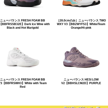
ニューバランス FRESH FOAM BB
［28.0cmのみ］ニューバランス TWO
【BBFRSSB32E】Dark Ice Wine with
WXY V3【BB2WYFS3】White/Team
Black and Hot Marigold
Orange/Hi-pink
ニューバランス FRESH FOAM BB
ニューバランス HESI LOW
V3【BBFRSWH3】White with Team
V2【BBHSLCM2D】PURPLE
Red