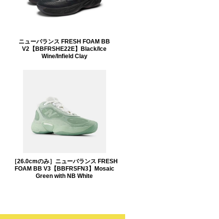
ニューバランス FRESH FOAM BB
V2【BBFRSHE22E】Black/Ice
Wine/Infield Clay
［26.0cmのみ］ニューバランス FRESH
FOAM BB V3【BBFRSFN3】Mosaic
Green with NB White