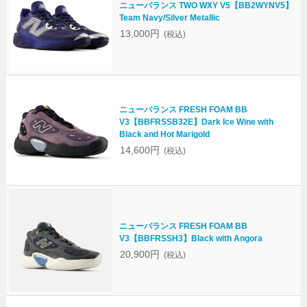
ニューバランス TWO WXY V5【BB2WYNV5】
Team Navy/Silver Metallic
13,000円
(税込)
ニューバランス FRESH FOAM BB
V3【BBFRSSB32E】Dark Ice Wine with
Black and Hot Marigold
14,600円
(税込)
ニューバランス FRESH FOAM BB
V3【BBFRSSH3】Black with Angora
20,900円
(税込)