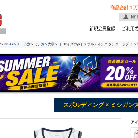
商品合計１万
P
>
NCAA
>
チーム別
>
ミシガン大学
> ［Lサイズのみ］スポルディング タンクトップ ミシガ
スポルディング × ミシガン
ア