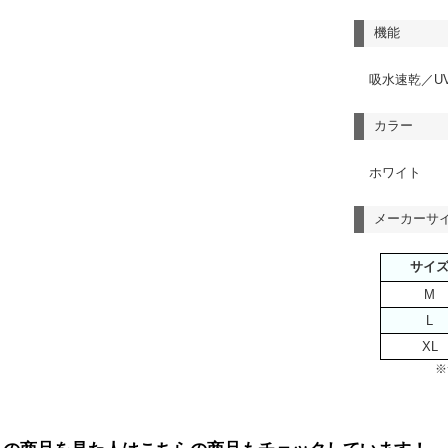
機能
吸水速乾／U
カラー
ホワイト
メーカーサ
サイ
M
L
XL
※