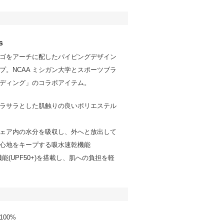
s
ANロゴをアーチに配したパイピングデザイン
プ。NCAA ミシガン大学とスポーツブラ
ディング」のコラボアイテム。
ラサラとした肌触りの良いポリエステル
ェア内の水分を吸収し、外へと放出して
心地をキープする吸水速乾機能
能(UPF50+)を搭載し、肌への負担を軽
00%