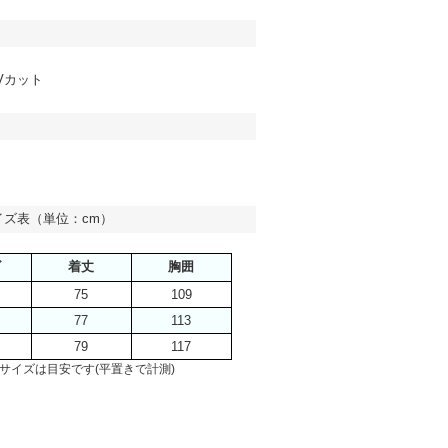
Vカット
イズ表（単位：cm）
ズ
着丈
胸囲
75
109
77
113
79
117
サイズは目安です(平置きで計測)