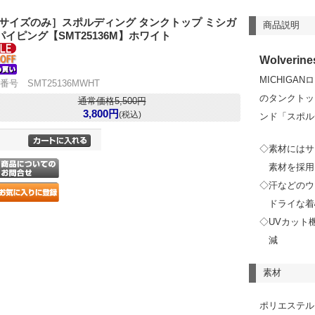
Lサイズのみ］スポルディング タンクトップ ミシガ
商品説明
パイピング【SMT25136M】ホワイト
Wolverine
MICHIG
番号 SMT25136MWHT
のタンクトッ
通常価格5,500円
3,800円
(税込)
ンド「スポル
◇素材にはサ
素材を採用
◇汗などのウ
ドライな着
◇UVカット機
減
素材
ポリエステル1