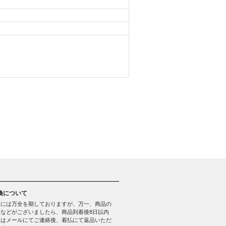
換について
質には万全を期しておりますが、万一、商品の
などがございましたら、商品到着後8日以内
たはメールにてご連絡後、着払にて返品いただ