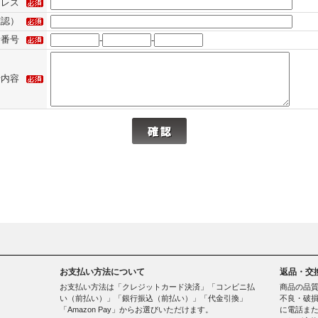
ドレス
確認）
話番号
-
-
せ内容
お支払い方法について
返品・交
お支払い方法は「クレジットカード決済」「コンビニ払
商品の品
い（前払い）」「銀行振込（前払い）」「代金引換」
不良・破損
「Amazon Pay」からお選びいただけます。
に電話ま