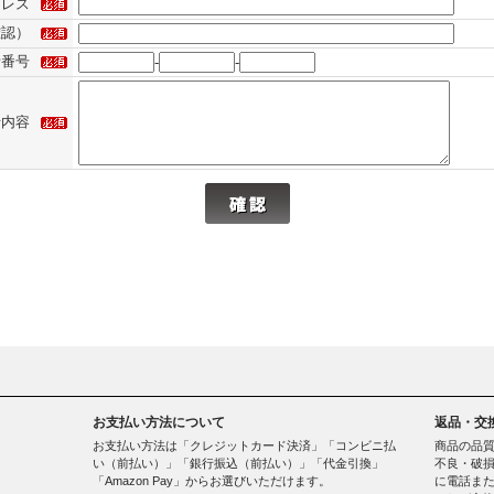
ドレス
確認）
話番号
-
-
せ内容
お支払い方法について
返品・交
お支払い方法は「クレジットカード決済」「コンビニ払
商品の品
い（前払い）」「銀行振込（前払い）」「代金引換」
不良・破損
「Amazon Pay」からお選びいただけます。
に電話ま