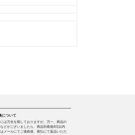
換について
質には万全を期しておりますが、万一、商品の
などがございましたら、商品到着後8日以内
たはメールにてご連絡後、着払にて返品いただ