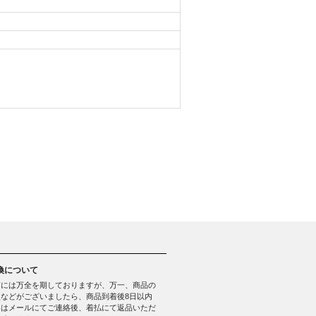
換について
質には万全を期しておりますが、万一、商品の
などがございましたら、商品到着後8日以内
たはメールにてご連絡後、着払にて返品いただ