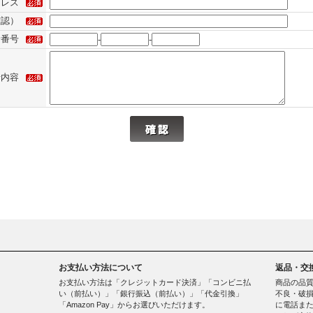
ドレス
確認）
話番号
-
-
せ内容
お支払い方法について
返品・交
お支払い方法は「クレジットカード決済」「コンビニ払
商品の品
い（前払い）」「銀行振込（前払い）」「代金引換」
不良・破損
「Amazon Pay」からお選びいただけます。
に電話ま