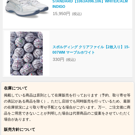
STANDARD【1063A096.106】WHITE/CALM
INDIGO
15,950円
(税込)
スポルディング クリアファイル【2枚入り】15-
007WM マーブルホワイト
330円
(税込)
在庫について
掲載している商品は原則として在庫販売を行っております（予約、取り寄せ等
の表記がある商品を除く）。ただし店頭でも同時販売を行っているため、最新
の在庫状況により取り寄せ手配となる場合がございます。万一、ご注文後に商
品をご用意できないことが判明した場合は代替商品のご提案をさせていただく
場合があります。
販売方針について