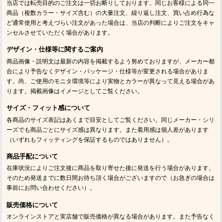
当店では転売目的のご注文は一切お断りしております。同じお客様による同一
商品（複数カラー・サイズ含む）の大量注文、繰り返し注文、買い占め行為な
ど通常使用と考えづらい注文があった場合は、当店の判断によりご注文をキャ
ンセルさせていただく場合があります。
デザイン・仕様等に関するご案内
商品画像・説明文は最新の内容を掲載するよう努めておりますが、メーカー都
合により予告なくデザイン・パッケージ・仕様等が変更される場合がありま
す。尚、ご使用のモニタ環境等により実物とカラーが異なって見える場合があ
ります。掲載画像はイメージとしてご覧ください。
サイズ・フィット感について
各商品のサイズ表記はあくまで目安としてご覧ください。同じメーカー・シリ
ーズでも商品ごとにサイズ感は異なります。また着用感は個人差があります
（いずれもフィッティングを保証するものではありません）。
商品手配について
在庫状況によりご注文後に商品を取り寄せた後に発送を行う場合があります。
そのため発送までに数日間お待ち頂く場合がございますので（お急ぎの場合は
事前にお問い合わせください）。
販売価格について
オンラインストアと実店舗で販売価格が異なる場合があります。また予告なく