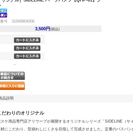
リジナル］SIDELINE ハーフパンツ【QHP-01】グ
ー
番号 31069904006
3,500円
(税込)
-
商品説明
こだわりのオリジナル
バスケ用品専門店アリウープが展開するオリジナルシリーズ「SIDELINE（
素材にこだわり、型崩れしにくさを目指して完成させました。定番のバスパン