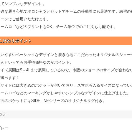
えてシンプルなデザインに。
快適な履き心地でポロシャツとセットでチームの移動着にも最適です。練習の
シーンでご使用いただけます。
チームロゴなどのプリントもOK。チーム単位でのご注文も可能です。
こだわりポイント
使いやすいベーシックなデザインと履き心地にこだわったオリジナルのショー
なんといってもお手頃価格なのがポイント。
サイズ展開はS～4Lまで展開しているので、市販のショーツのサイズが合わな
が選べます！
両サイドには大きめのポケットが付いており、スマホも入るサイズになってい
チームロゴなどのマーキングがしやすいシンプルなデザインに仕上げました。
背面のポケットにはSIDELINEシリーズのオリジナルタグ付き。
カラー
グレー