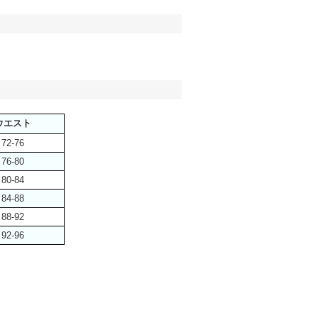
ウエスト
72-76
76-80
80-84
84-88
88-92
92-96