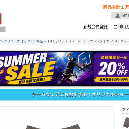
商品合計１万
P
>
アリウープ オリジナル商品
> ［オリジナル］SIDELINE ハーフパンツ【QHP-01】グレ
チームウェアにもおすすめ！オリジナルショーツ「
ア