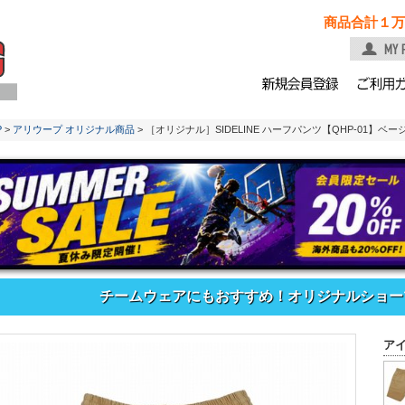
商品合計１万
P
>
アリウープ オリジナル商品
> ［オリジナル］SIDELINE ハーフパンツ【QHP-01】ベー
チームウェアにもおすすめ！オリジナルショーツ「
ア