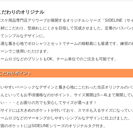
こだわりのオリジナル
バスケ用品専門店アリウープが展開するオリジナルシリーズ「SIDELINE（
素材にこだわり、型崩れしにくさを目指して完成させました。定番のバスパン
えてシンプルなデザインに。
快適な履き心地でポロシャツとセットでチームの移動着にも最適です。練習の
シーンでご使用いただけます。
チームロゴなどのプリントもOK。チーム単位でのご注文も可能です。
こだわりポイント
使いやすいベーシックなデザインと履き心地にこだわった当店オリジナルのバ
なんといってもお手頃価格なのがポイント。サイズ展開はS～4Lまで展開して
ない・・・とお困りの方でも安心してサイズが選べます！
両サイドには大きめのポケットが付いており、スマホも入るサイズになってい
チームロゴなどのマーキングがしやすいシンプルなデザインに仕上げました。
背面のポケットにはSIDELINEシリーズのオリジナルタグ付き。