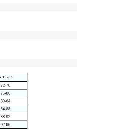
ウエスト
72-76
76-80
80-84
84-88
88-92
92-96