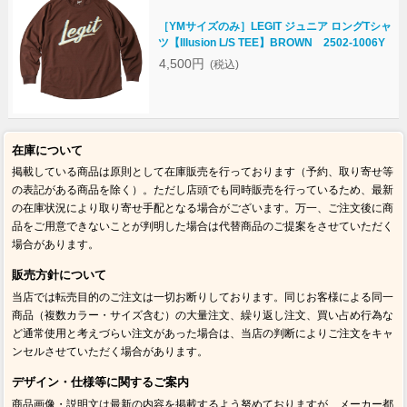
［YMサイズのみ］LEGIT ジュニア ロングTシャ
ツ【Illusion L/S TEE】BROWN 2502-1006Y
4,500円
(税込)
在庫について
掲載している商品は原則として在庫販売を行っております（予約、取り寄せ等
の表記がある商品を除く）。ただし店頭でも同時販売を行っているため、最新
の在庫状況により取り寄せ手配となる場合がございます。万一、ご注文後に商
品をご用意できないことが判明した場合は代替商品のご提案をさせていただく
場合があります。
販売方針について
当店では転売目的のご注文は一切お断りしております。同じお客様による同一
商品（複数カラー・サイズ含む）の大量注文、繰り返し注文、買い占め行為な
ど通常使用と考えづらい注文があった場合は、当店の判断によりご注文をキャ
ンセルさせていただく場合があります。
デザイン・仕様等に関するご案内
商品画像・説明文は最新の内容を掲載するよう努めておりますが、メーカー都