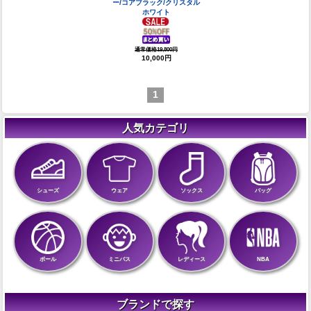
ー/コアブラック/クリスタル
ホワイト
通常価格19,800円
10,000円
1
人気カテゴリ
シューズ
ウェア
ソックス
バッグ
ボール
ミニバス
レディース
NBA
ブランドで探す