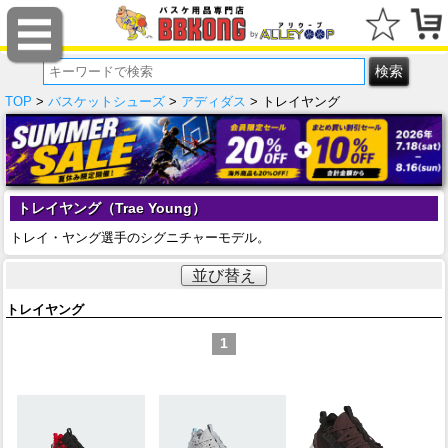
TOP
>
バスケットシューズ
>
アディダス
> トレイヤング
トレイヤング（Trae Young）
トレイ・ヤング選手のシグニチャーモデル。
並び替え
トレイヤング
1