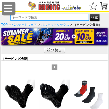
TOP
>
バスケットウェア
>
バスケットソックス
> ［テーピング機能］
並び替え
［テーピング機能］
1