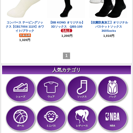
コンバース テーピングソッ
【BB KONG オリジナル】
【抗菌防臭加工】オリジナル
クス【CB17004 1119】ホワ
3Dソックス QBS-100
バスケットソックス
イト/ブラック
360Socks
1,010円
1,200円
1,320円
1
人気カテゴリ
シューズ
ウェア
ソックス
バッグ
ボール
ミニバス
レディース
NBA