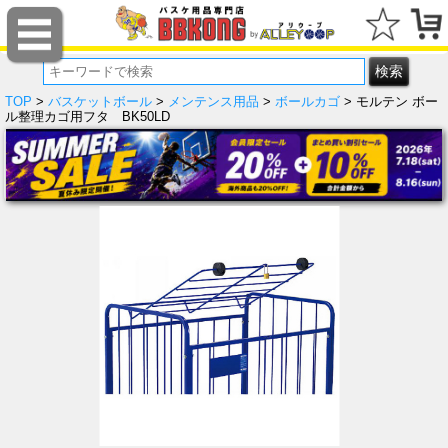
TOP
>
バスケットボール
>
メンテンス用品
>
ボールカゴ
> モルテン ボー
ル整理カゴ用フタ BK50LD