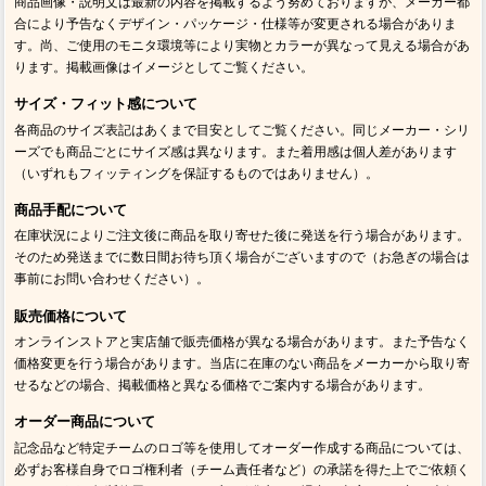
商品画像・説明文は最新の内容を掲載するよう努めておりますが、メーカー都
合により予告なくデザイン・パッケージ・仕様等が変更される場合がありま
す。尚、ご使用のモニタ環境等により実物とカラーが異なって見える場合があ
ります。掲載画像はイメージとしてご覧ください。
サイズ・フィット感について
各商品のサイズ表記はあくまで目安としてご覧ください。同じメーカー・シリ
ーズでも商品ごとにサイズ感は異なります。また着用感は個人差があります
（いずれもフィッティングを保証するものではありません）。
商品手配について
在庫状況によりご注文後に商品を取り寄せた後に発送を行う場合があります。
そのため発送までに数日間お待ち頂く場合がございますので（お急ぎの場合は
事前にお問い合わせください）。
販売価格について
オンラインストアと実店舗で販売価格が異なる場合があります。また予告なく
価格変更を行う場合があります。当店に在庫のない商品をメーカーから取り寄
せるなどの場合、掲載価格と異なる価格でご案内する場合があります。
オーダー商品について
記念品など特定チームのロゴ等を使用してオーダー作成する商品については、
必ずお客様自身でロゴ権利者（チーム責任者など）の承諾を得た上でご依頼く