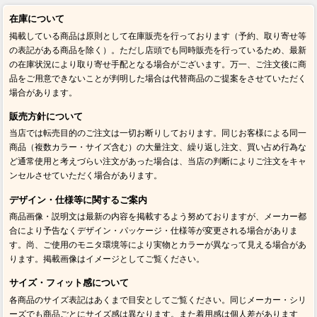
在庫について
掲載している商品は原則として在庫販売を行っております（予約、取り寄せ等
の表記がある商品を除く）。ただし店頭でも同時販売を行っているため、最新
の在庫状況により取り寄せ手配となる場合がございます。万一、ご注文後に商
品をご用意できないことが判明した場合は代替商品のご提案をさせていただく
場合があります。
販売方針について
当店では転売目的のご注文は一切お断りしております。同じお客様による同一
商品（複数カラー・サイズ含む）の大量注文、繰り返し注文、買い占め行為な
ど通常使用と考えづらい注文があった場合は、当店の判断によりご注文をキャ
ンセルさせていただく場合があります。
デザイン・仕様等に関するご案内
商品画像・説明文は最新の内容を掲載するよう努めておりますが、メーカー都
合により予告なくデザイン・パッケージ・仕様等が変更される場合がありま
す。尚、ご使用のモニタ環境等により実物とカラーが異なって見える場合があ
ります。掲載画像はイメージとしてご覧ください。
サイズ・フィット感について
各商品のサイズ表記はあくまで目安としてご覧ください。同じメーカー・シリ
ーズでも商品ごとにサイズ感は異なります。また着用感は個人差があります