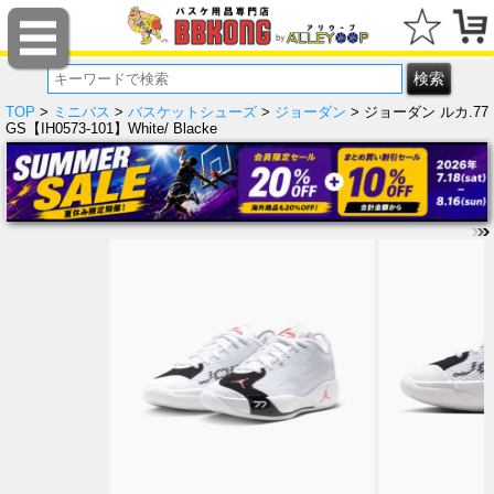
TOP
>
ミニバス
>
バスケットシューズ
>
ジョーダン
> ジョーダン ルカ.77
GS【IH0573-101】White/ Blacke