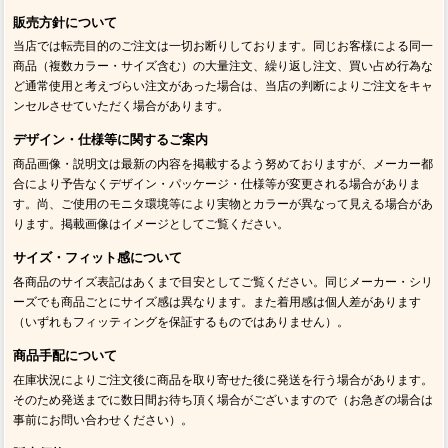
販売方針について
当店では転売目的のご注文は一切お断りしております。同じお客様による同一
商品（複数カラー・サイズ含む）の大量注文、繰り返し注文、買い占め行為な
ど通常使用と考えづらい注文があった場合は、当店の判断によりご注文をキャ
ンセルさせていただく場合があります。
デザイン・仕様等に関するご案内
商品画像・説明文は最新の内容を掲載するよう努めておりますが、メーカー都
合により予告なくデザイン・パッケージ・仕様等が変更される場合がありま
す。尚、ご使用のモニタ環境等により実物とカラーが異なって見える場合があ
ります。掲載画像はイメージとしてご覧ください。
サイズ・フィット感について
各商品のサイズ表記はあくまで目安としてご覧ください。同じメーカー・シリ
ーズでも商品ごとにサイズ感は異なります。また着用感は個人差があります
（いずれもフィッティングを保証するものではありません）。
商品手配について
在庫状況によりご注文後に商品を取り寄せた後に発送を行う場合があります。
そのため発送までに数日間お待ち頂く場合がございますので（お急ぎの場合は
事前にお問い合わせください）。