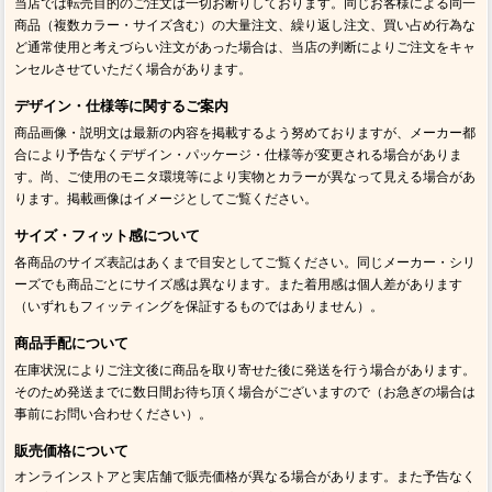
当店では転売目的のご注文は一切お断りしております。同じお客様による同一
商品（複数カラー・サイズ含む）の大量注文、繰り返し注文、買い占め行為な
ど通常使用と考えづらい注文があった場合は、当店の判断によりご注文をキャ
ンセルさせていただく場合があります。
デザイン・仕様等に関するご案内
商品画像・説明文は最新の内容を掲載するよう努めておりますが、メーカー都
合により予告なくデザイン・パッケージ・仕様等が変更される場合がありま
す。尚、ご使用のモニタ環境等により実物とカラーが異なって見える場合があ
ります。掲載画像はイメージとしてご覧ください。
サイズ・フィット感について
各商品のサイズ表記はあくまで目安としてご覧ください。同じメーカー・シリ
ーズでも商品ごとにサイズ感は異なります。また着用感は個人差があります
（いずれもフィッティングを保証するものではありません）。
商品手配について
在庫状況によりご注文後に商品を取り寄せた後に発送を行う場合があります。
そのため発送までに数日間お待ち頂く場合がございますので（お急ぎの場合は
事前にお問い合わせください）。
販売価格について
オンラインストアと実店舗で販売価格が異なる場合があります。また予告なく