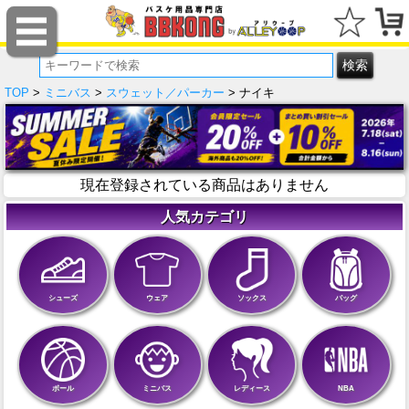
TOP
>
ミニバス
>
スウェット／パーカー
> ナイキ
現在登録されている商品はありません
人気カテゴリ
シューズ
ウェア
ソックス
バッグ
ボール
ミニバス
レディース
NBA