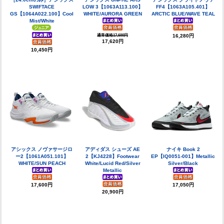
SWIFTACE
LOW 3【1063A113.100】
FF4【1063A105.401】
GS【1064A022.100】Cool
WHITE/AURORA GREEN
ARCTIC BLUE/WAVE TEAL
Mist/White
通常価格17,600円
16,280円
17,620円
10,450円
アシックス ノヴァサージロ
アディダス シューズ AE
ナイキ Book 2
ー2【1061A051.101】
2【KJ4228】Footwear
EP【IQ0051-001】Metallic
WHITE/SUN PEACH
White/Lucid Red/Silver
Silver/Black
Metallic
17,600円
17,050円
20,900円