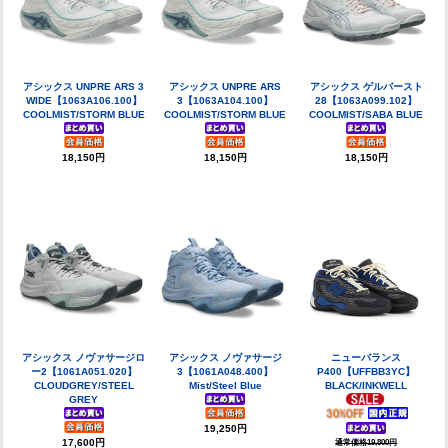
アシックス UNPRE ARS 3
アシックス UNPRE ARS
アシックス ゲルバースト
WIDE【1063A106.100】
3【1063A104.100】
28【1063A099.102】
COOLMIST/STORM BLUE
COOLMIST/STORM BLUE
COOLMIST/SABA BLUE
18,150円
18,150円
18,150円
アシックス ノヴァサージロ
アシックス ノヴァサージ
ニューバランス
ー2【1061A051.020】
3【1061A048.400】
P400【UFFBB3YC】
CLOUDGREY/STEEL
Mist/Steel Blue
BLACK/INKWELL
GREY
19,250円
17,600円
通常価格19,800円